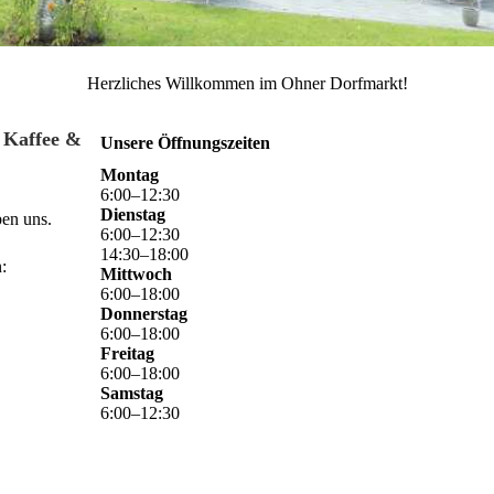
Herzliches Willkommen im Ohner Dorfmarkt!
 Kaffee &
Unsere Öffnungszeiten
Montag
6
:
00
–
12
:
30
Dienstag
en uns.
6
:
00
–
12
:
30
14
:
30
–
18
:
00
:
Mittwoch
6
:
00
–
18
:
00
Donnerstag
6
:
00
–
18
:
00
Freitag
6
:
00
–
18
:
00
Samstag
6
:
00
–
12
:
30