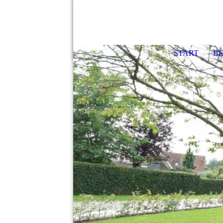
START
B